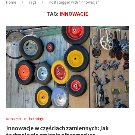
Home
Tags
Posts tagged with "innowacje"
TAG:
INNOWACJE
Autoczęści
Technologia
Innowacje w częściach zamiennych: Jak